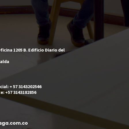
ficina 1205 B. Edificio Diario del
ralda
ial: + 57 3143202546
e: +57 3143182856
sga.com.co