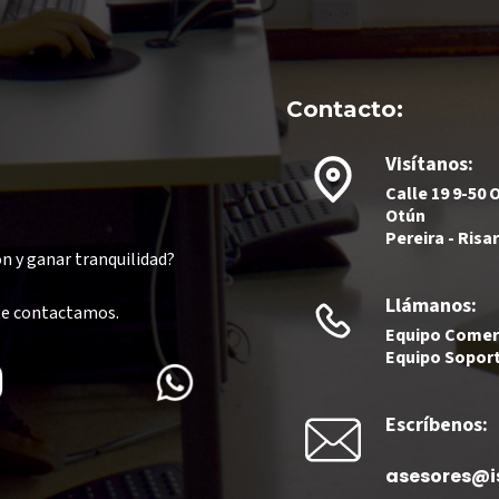
Contacto:
Visítanos:
Calle 19 9-50 O
Otún
Pereira - Risa
ón y ganar tranquilidad?
Llámanos:
te contactamos.
Equipo Comerc
Equipo Soport
Escríbenos:
asesores@i